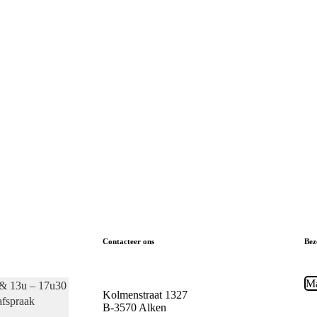
Contacteer ons
Bez
Ma
 & 13u – 17u30
Kolmenstraat 1327
afspraak
B-3570 Alken