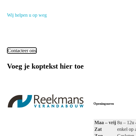
Wij helpen u op weg
Heeft u nog vragen?
Contacteer ons
Voeg je koptekst hier toe
Openingsuren
Maa – vrij
8u – 12u
Zat
enkel op 
Zon
Gesloten